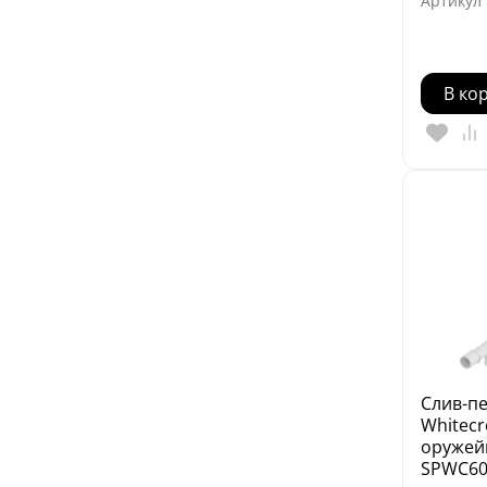
Артикул
В ко
Слив-пе
Whitecr
оружейн
SPWC6