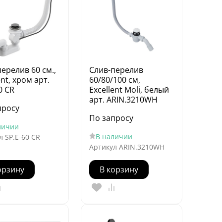
ерелив 60 см.,
Слив-перелив
ent, хром арт.
60/80/100 см,
0 CR
Excellent Moli, белый
арт. ARIN.3210WH
просу
По запросу
личии
В наличии
л
SP.E-60 CR
Артикул
ARIN.3210WH
орзину
В корзину