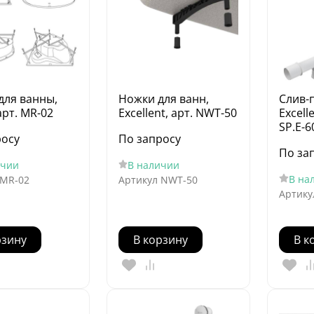
для ванны,
Ножки для ванн,
Слив-п
арт. MR-02
Excellent, арт. NWT-50
Excell
SP.E-6
росу
По запросу
По за
ичии
В наличии
В на
MR-02
Артикул
NWT-50
Артику
рзину
В корзину
В к