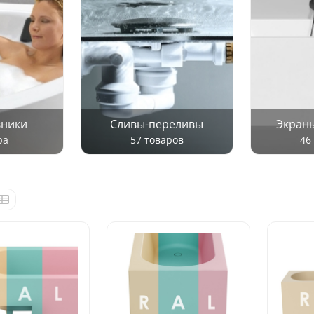
вники
Сливы-переливы
Экраны
ра
57 товаров
46