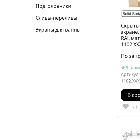
Подголовники
Сливы-переливы
Скрыты
Экраны для ванны
экране,
RAL мат
1102.XX
По зап
В нал
Артикул
1102.XXX
В ко