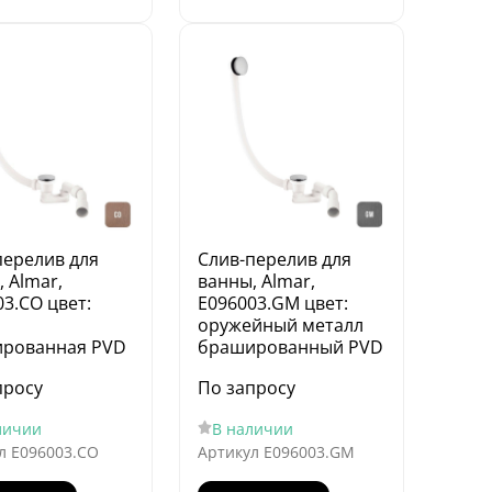
перелив для
Слив-перелив для
 Almar,
ванны, Almar,
3.CO цвет:
E096003.GM цвет:
оружейный металл
рованная PVD
брашированный PVD
просу
По запросу
личии
В наличии
л
E096003.CO
Артикул
E096003.GM