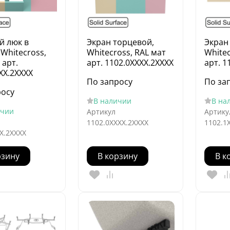
й люк в
Экран торцевой,
Экран
 Whitecross,
Whitecross, RAL мат
Whitec
 арт.
арт. 1102.0XXXX.2XXXX
арт. 1
XX.2XXXX
По запросу
По за
росу
В наличии
В на
ичии
Артикул
Артику
1102.0XXXX.2XXXX
1102.1
X.2XXXX
рзину
В корзину
В к