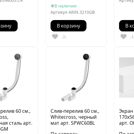
E096003.CR
Артику
В наличии
Артикул
ARIN.3210GB
рзину
В корзину
В к
релив 60 см.,
Слив-перелив 60 см.,
Экран
oss,
Whitecross, черный
170х56
ая сталь арт.
мат арт. SPWC60BL
арт. 
0GM
По запросу
По за