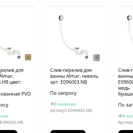
ерелив для
Слив-перелив для
Слив-
Almar,
ванны Almar, никель
ванны,
.HB цвет:
арт. E096003.NB
E09600
медь
По запросу
ованная PVD
браши
В наличии
росу
По за
Артикул
E096003.NB
ичии
В на
E096003.HB
Артику