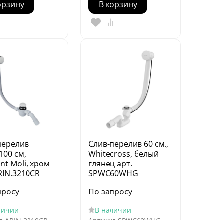
орзину
В корзину
перелив
Слив-перелив 60 см.,
100 см,
Whitecross, белый
ent Moli, хром
глянец арт.
RIN.3210CR
SPWC60WHG
просу
По запросу
личии
В наличии