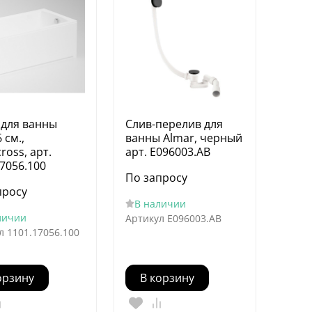
 для ванны
Слив-перелив для
 см.,
ванны Almar, черный
ross, арт.
арт. E096003.AB
7056.100
По запросу
просу
В наличии
личии
Артикул
E096003.AB
л
1101.17056.100
орзину
В корзину