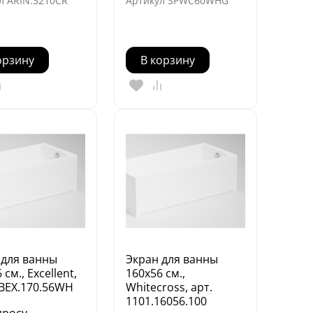
л
ARIN.3210CR
Артикул
SPWC60WHG
орзину
В корзину
 для ванны
Экран для ванны
 см., Excellent,
160х56 см.,
OBEX.170.56WH
Whitecross, арт.
1101.16056.100
просу