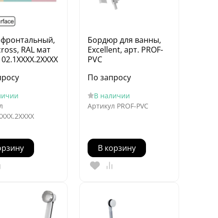
 фронтальный,
Бордюр для ванны,
ross, RAL мат
Excellent, арт. PROF-
102.1XXXX.2XXXX
PVC
просу
По запросу
личии
В наличии
л
Артикул
PROF-PVC
XXXX.2XXXX
орзину
В корзину