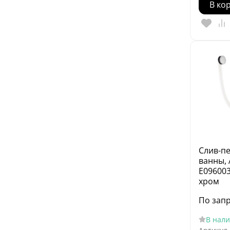
В ко
Слив-п
ванны, 
E096003
хром
По зап
В нал