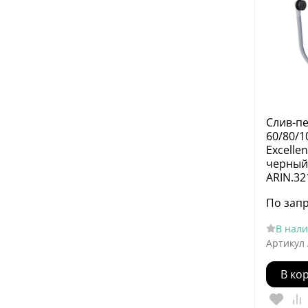
Слив-п
60/80/1
Excellen
черный 
ARIN.32
По зап
В нал
Артикул
В ко