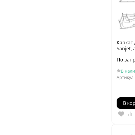
Каркас 
Sanjet, 
По зап
В нал
Артикул
В ко