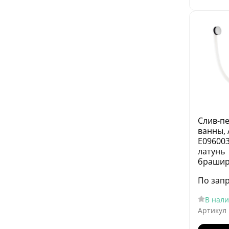
Слив-п
ванны, 
E096003
латунь
брашир
По зап
В нал
Артикул