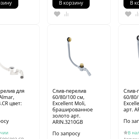
рзину
В корзину
В к
ерелив для
Слив-перелив
Слив-
Almar,
60/80/100 см,
60/80/
.CR цвет:
Excellent Moli,
Excell
брашированное
арт. A
золото арт.
росу
По за
ARIN.3210GB
ичии
В на
По запросу