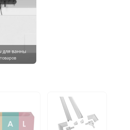
 для ванны
 товаров