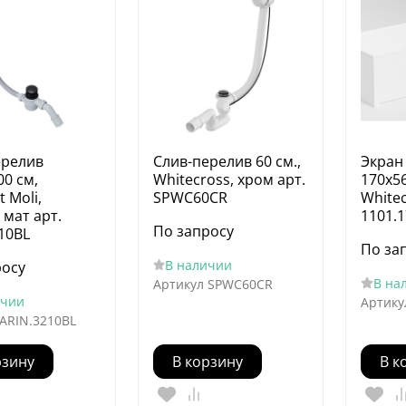
ерелив
Слив-перелив 60 см.,
Экран
00 см,
Whitecross, хром арт.
170х56
t Moli,
SPWC60CR
Whitec
мат арт.
1101.1
По запросу
10BL
По за
В наличии
росу
В на
Артикул
SPWC60CR
ичии
Артику
ARIN.3210BL
рзину
В корзину
В к