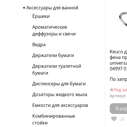
Аксессуары для ванной
Ёршики
Ароматические
диффузоры и свечи
Ведра
Keuco 
Держатели бумаги
фена п
universa
Держатели туалетной
04997 0
бумаги
По зап
Диспенсеры для бумаги
Под за
Дозаторы жидкого мыла
Артикул
Емкости для аксессуаров
В ко
Комбинированные
стойки