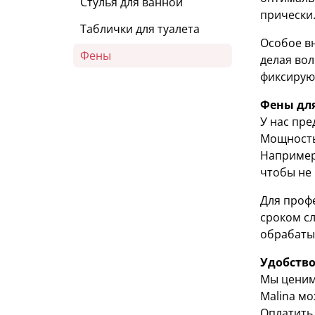
Стулья для ванной
прически
Таблички для туалета
Особое вн
Фены
делая во
фиксирую
Фены для
У нас пре
Мощность
Например
чтобы не 
Для проф
сроком сл
обрабаты
Удобство
Мы ценим
Malina м
Оплатить