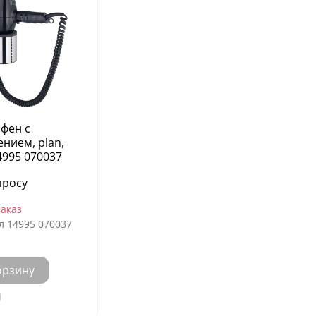
 фен с
нием, plan,
4995 070037
просу
заказ
л
14995 070037
орзину