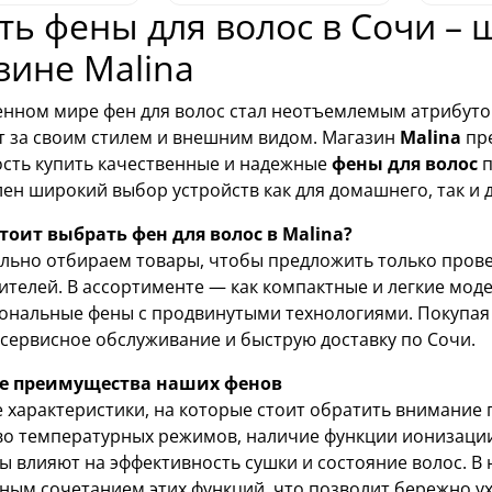
ть фены для волос в Сочи –
зине Malina
енном мире фен для волос стал неотъемлемым атрибут
т за своим стилем и внешним видом. Магазин
Malina
пре
сть купить качественные и надежные
фены для волос
п
ен широкий выбор устройств как для домашнего, так и
тоит выбрать фен для волос в Malina?
льно отбираем товары, чтобы предложить только пров
телей. В ассортименте — как компактные и легкие мод
ональные фены с продвинутыми технологиями. Покупая ф
 сервисное обслуживание и быструю доставку по Сочи.
е преимущества наших фенов
 характеристики, на которые стоит обратить внимание 
о температурных режимов, наличие функции ионизации,
 влияют на эффективность сушки и состояние волос. В 
ным сочетанием этих функций, что позволит бережно ух