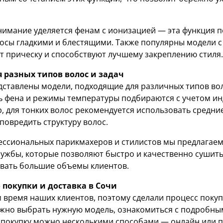
.
имание уделяется фенам с ионизацией — эта функция п
лосы гладкими и блестящими. Также популярны модели с
т прическу и способствуют лучшему закреплению стиля.
 разных типов волос и задач
дставлены модели, подходящие для различных типов воло
 фена и режимы температуры подбираются с учетом ин
, для тонких волос рекомендуется использовать средн
повредить структуру волос.
ессиональных парикмахеров и стилистов мы предлагае
ужбы, которые позволяют быстро и качественно сушить
вать большие объемы клиентов.
 покупки и доставка в Сочи
 время наших клиентов, поэтому сделали процесс покуп
ожно выбрать нужную модель, ознакомиться с подробны
 покупку можно несколькими способами — онлайн или п