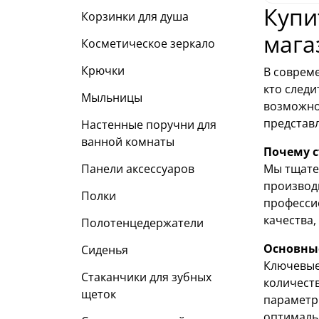
Купи
Корзинки для душа
мага
Косметическое зеркало
Крючки
В соврем
кто следи
Мыльницы
возможно
представл
Настенные поручни для
ванной комнаты
Почему с
Мы тщате
Панели аксессуаров
производи
Полки
професси
качества,
Полотенцедержатели
Основны
Сиденья
Ключевые
Стаканчики для зубных
количеств
щеток
параметры
оптималь