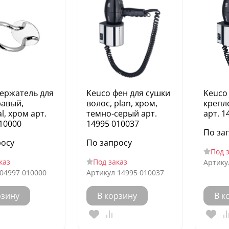
держатель для
Keuco фен для сушки
Keuco
равый,
волос, plan, хром,
крепле
l, хром арт.
темно-серый арт.
арт. 1
10000
14995 010037
По за
росу
По запросу
Под 
каз
Под заказ
Артику
04997 010000
Артикул
14995 010037
рзину
В корзину
В к