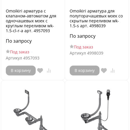
Omoikiri арматура с
Omoikiri арматура для
клапаном-автоматом для
полуторачашевых моек со
одночашевых моек с
скрытым переливом wk-
круглым переливом wk-
1.5-s арт. 4998039
1.5-cl-r-a арт. 4957093
По запросу
По запросу
Под заказ
Под заказ
Артикул
4998039
Артикул
4957093
В корзину
В корзину