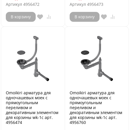
Артикул
4956472
Артикул
4956473
В корзину
В корзину
Omoikiri арматура для
Omoikiri арматура для
одночашевых моек с
одночашевых моек с
прямоугольным
прямоугольным
переливом и
переливом и
декоративным элементом
декоративным элементом
для корзины wk-1c арт.
для корзины wk-1c арт.
4956474
4956760