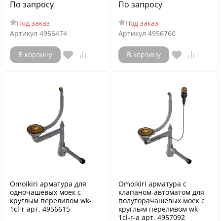
По запросу
По запросу
Под заказ
Под заказ
Артикул
4956474
Артикул
4956760
В корзину
В корзину
Omoikiri арматура для
Omoikiri арматура с
одночашевых моек с
клапаном-автоматом для
круглым переливом wk-
полуторачашевых моек с
1cl-r арт. 4956615
круглым переливом wk-
1cl-r-a арт. 4957092