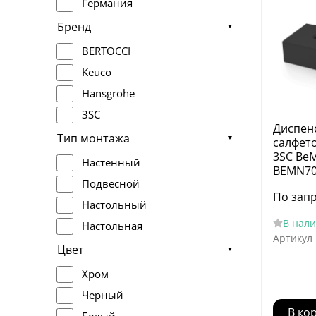
Германия
Бренд
BERTOCCI
Keuco
Hansgrohe
3SC
Диспен
Тип монтажа
салфето
3SC BeM
Настенный
BEMN7
Подвесной
По зап
Настольный
В нал
Настольная
Артикул
Цвет
Хром
Черный
В ко