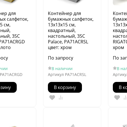
нер для
Контейнер для
Конте
ых салфеток,
бумажных салфеток,
бумаж
5 см,
13х13х15 см,
13х13х
тный,
квадратный,
квадр
ьный, 3SC
настольный, 3SC
насто
, PA71ACRGD
Palace, PA71ACRSL
RIGATO
олото
цвет: хром
хром
росу
По запросу
По за
ичии
В наличии
В на
PA71ACRGD
Артикул
PA71ACRSL
Артику
рзину
В корзину
В к