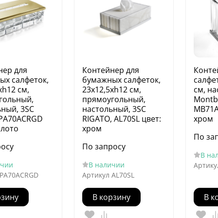
нер для
Контейнер для
Конте
ых салфеток,
бумажных салфеток,
салфе
хh12 см,
23х12,5хh12 см,
см, н
гольный,
прямоугольный,
Montb
ьный, 3SC
настольный, 3SC
MB71A
, PA70ACRGD
RIGATO, AL70SL цвет:
хром
олото
хром
По за
росу
По запросу
В на
ичии
В наличии
Артику
PA70ACRGD
Артикул
AL70SL
рзину
В корзину
В к