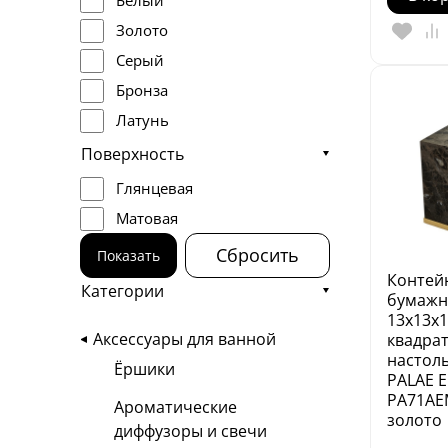
Белый
Золото
Серый
Бронза
Латунь
Нержавеющая сталь
Поверхность
Никель
Глянцевая
Матовая
Сбросить
Показать
Контей
Категории
бумажн
13х13х1
Аксессуары для ванной
квадра
настол
Ёршики
PALAE 
PA71AE
Ароматические
золото
диффузоры и свечи