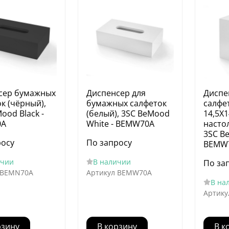
сер бумажных
Диспенсер для
Диспе
к (чёрный),
бумажных салфеток
салфе
ood Black -
(белый), 3SC BeMood
14,5Х1
0A
White - BEMW70A
насто
3SC B
росу
По запросу
BEMW
ичии
В наличии
По за
BEMN70A
Артикул
BEMW70A
В на
Артику
рзину
В корзину
В к