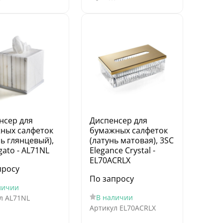
нсер для
Диспенсер для
ных салфеток
бумажных салфеток
ь глянцевый),
(латунь матовая), 3SC
gato - AL71NL
Elegance Crystal -
EL70ACRLX
просу
По запросу
личии
В наличии
л
AL71NL
Артикул
EL70ACRLX