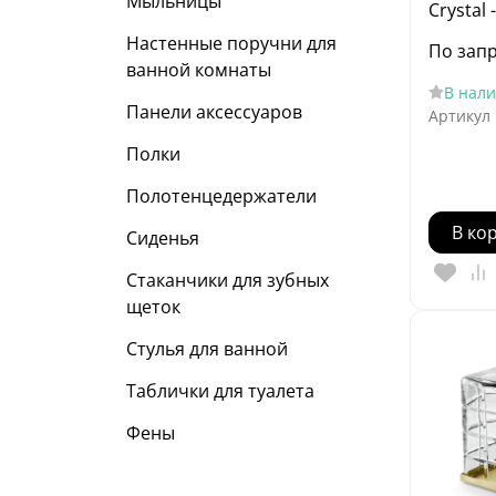
Мыльницы
Crystal
Настенные поручни для
По зап
ванной комнаты
В нал
Панели аксессуаров
Артикул
Полки
Полотенцедержатели
В ко
Сиденья
Стаканчики для зубных
щеток
Стулья для ванной
Таблички для туалета
Фены