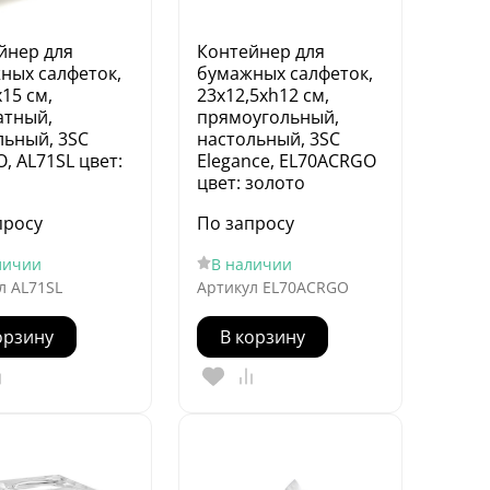
йнер для
Контейнер для
ных салфеток,
бумажных салфеток,
15 см,
23х12,5хh12 см,
атный,
прямоугольный,
льный, 3SC
настольный, 3SC
, AL71SL цвет:
Elegance, EL70ACRGO
цвет: золото
просу
По запросу
личии
В наличии
л
AL71SL
Артикул
EL70ACRGO
орзину
В корзину