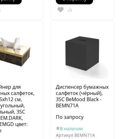
йнер для
Диспенсер бумажных
ных салфеток,
салфеток (чёрный),
5хh12 см,
3SC BeMood Black -
угольный,
BEMN71A
льный, 3SC
По запросу
 EM.DARK,
EMGD цвет:
В наличии
о
Артикул
BEMN71A