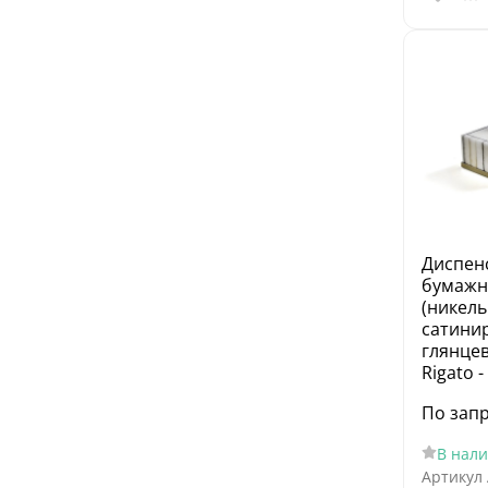
Диспен
бумажн
(никель
сатини
глянцев
Rigato 
По зап
В нал
Артикул