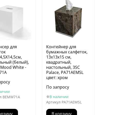
нсер для
Контейнер для
ток
бумажных салфеток,
4,5Х14,5см,
13х13х15 см,
льный (белый),
квадратный,
eMood White -
настольный, 3SC
71A
Palace, PA71AEMSL
цвет: хром
просу
По запросу
личии
В наличии
л
BEMW71A
Артикул
PA71AEMSL
орзину
В корзину