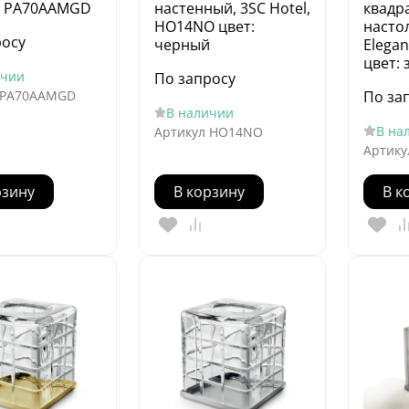
 - PA70AAMGD
настенный, 3SC Hotel,
квадр
HO14NO цвет:
насто
росу
черный
Elega
цвет: 
ичии
По запросу
PA70AAMGD
По за
В наличии
В на
Артикул
HO14NO
Артику
рзину
В корзину
В к