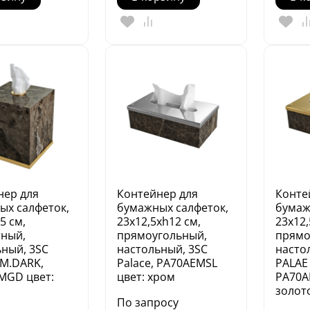
нер для
Контейнер для
Конте
ых салфеток,
бумажных салфеток,
бумаж
5 см,
23х12,5хh12 см,
23х12,
тный,
прямоугольный,
прямо
ьный, 3SC
настольный, 3SC
насто
EM.DARK,
Palace, PA70AEMSL
PALAE
MGD цвет:
цвет: хром
PA70A
золот
По запросу