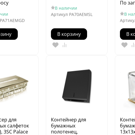
росу
По за
В наличии
ичии
В на
Артикул
PA70AEMSL
PA71AEMGD
Артику
рзину
В корзину
В к
сер для
Контейнер для
Конте
ых салфеток
бумажных
бумаж
), 3SC Palace
полотенец,
13х13х