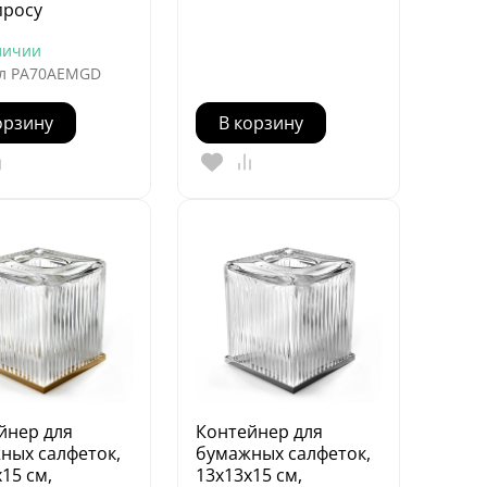
просу
личии
л
PA70AEMGD
орзину
В корзину
йнер для
Контейнер для
ных салфеток,
бумажных салфеток,
15 см,
13х13х15 см,