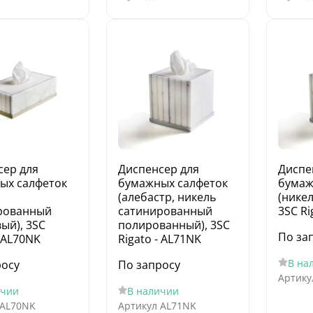
сер для
Диспенсер для
Диспе
ых салфеток
бумажных салфеток
бумаж
(алебастр, никель
(никел
рованный
сатинированный
3SC Ri
ый), 3SC
полированный), 3SC
По за
- AL70NK
Rigato - AL71NK
В на
росу
По запросу
Артику
ичии
В наличии
AL70NK
Артикул
AL71NK