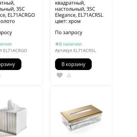
атный,
квадратный,
льный, 3SC
настольный, 3SC
nce, EL71ACRGO
Elegance, EL71ACRSL
золото
цвет: хром
просу
По запросу
личии
В наличии
л
EL71ACRGO
Артикул
EL71ACRSL
орзину
В корзину