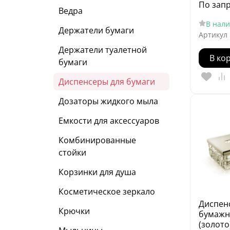
По зап
Ведра
В нал
Держатели бумаги
Артикул
Держатели туалетной
В ко
бумаги
Диспенсеры для бумаги
Дозаторы жидкого мыла
Емкости для аксессуаров
Комбинированные
стойки
Корзинки для душа
Косметическое зеркало
Диспен
Крючки
бумажн
(золото