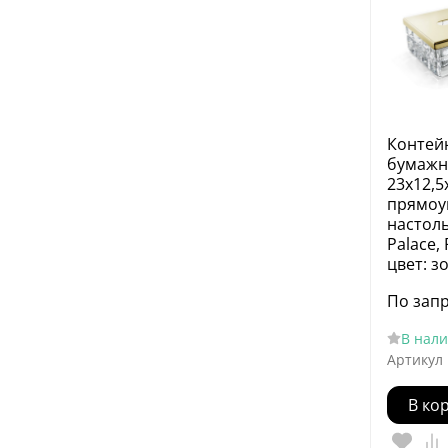
Контей
бумажн
23х12,5
прямоу
настол
Palace
цвет: з
По зап
В нал
Артикул
В ко