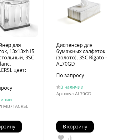
йнер для
Диспенсер для
ток, 13х13хh15
бумажных салфеток
астольный, 3SC
(золото), 3SC Rigato -
lanc,
AL70GD
CRSL цвет:
По запросу
В наличии
просу
Артикул
AL70GD
личии
л
MB71ACRSL
орзину
В корзину