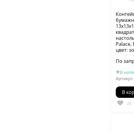
Контей
бумажн
13х13х1
квадра
настол
Palace
цвет: з
По зап
В нал
Артикул
В ко