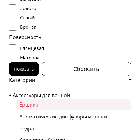
Золото
Серый
Бронза
Розовое золото
Поверхность
Латунь
Глянцевая
Медь
Матовая
Нержавеющая сталь
Сбросить
Показать
Никель
Категории
Сталь
Оружейная сталь
Аксессуары для ванной
Ёршики
Ароматические диффузоры и свечи
Ведра