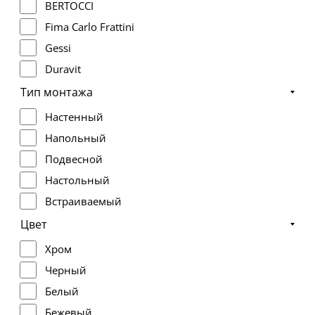
BERTOCCI
Fima Carlo Frattini
Gessi
Duravit
Keuco
Тип монтажа
Zucchetti
Настенный
Novellini
Напольный
Hansgrohe
Подвесной
LAUFEN
Настольный
3SC
Встраиваемый
Whitecross
Цвет
Хром
Черный
Белый
Бежевый