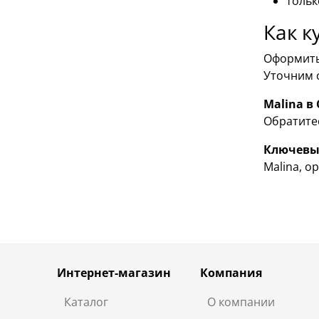
тольк
Как к
Оформить
Уточним 
Malina в
Обратитес
Ключевые
Malina, о
Интернет-магазин
Компания
Каталог
О компании