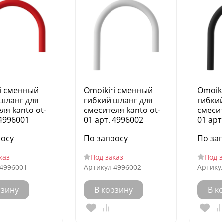
i сменный
Omoikiri сменный
Omoik
шланг для
гибкий шланг для
гибки
ля kanto ot-
смесителя kanto ot-
смесит
 4996001
01 арт. 4996002
01 арт
росу
По запросу
По за
каз
Под заказ
Под 
4996001
Артикул
4996002
Артику
рзину
В корзину
В к