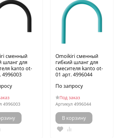
iri сменный
Omoikiri сменный
й шланг для
гибкий шланг для
еля kanto ot-
смесителя kanto ot-
. 4996003
01 арт. 4996044
просу
По запросу
заказ
Под заказ
л
4996003
Артикул
4996044
орзину
В корзину