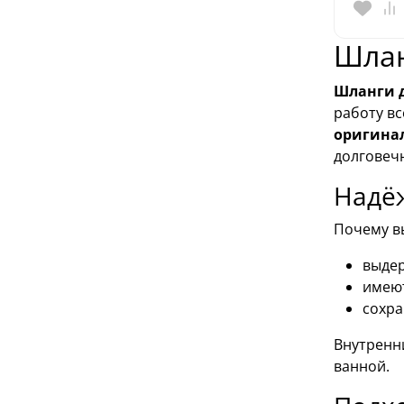
Шлан
Шланги д
работу вс
оригинал
долговеч
Надё
Почему вы
выдер
имеют
сохра
Внутренни
ванной.