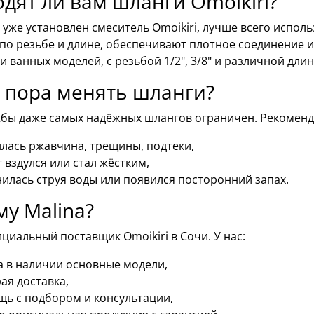
дят ли вам шланги Omoikiri?
с уже установлен смеситель Omoikiri, лучше всего испо
по резьбе и длине, обеспечивают плотное соединение и
и ванных моделей, с резьбой 1/2", 3/8" и различной длин
 пора менять шланги?
жбы даже самых надёжных шлангов ограничен. Рекоменду
лась ржавчина, трещины, подтеки,
 вздулся или стал жёстким,
илась струя воды или появился посторонний запах.
у Malina?
иальный поставщик Omoikiri в Сочи. У нас:
а в наличии основные модели,
ая доставка,
ь с подбором и консультации,