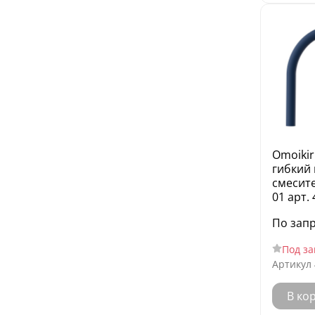
Omoikir
гибкий 
смесите
01 арт.
По зап
Под за
Артикул
В ко