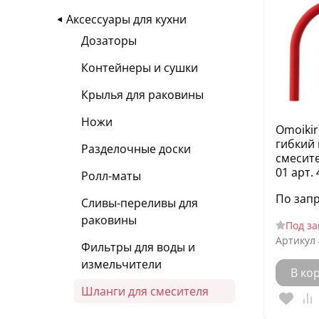
Аксессуары для кухни
Дозаторы
Контейнеры и сушки
Крылья для раковины
Ножи
Omoikir
гибкий 
Разделочные доски
смесите
01 арт.
Ролл-маты
По зап
Сливы-переливы для
раковины
Под за
Артикул
Фильтры для воды и
измельчители
В ко
Шланги для смесителя