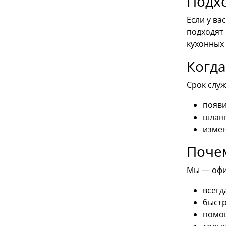
Подхо
Если у ва
подходят 
кухонных 
Когда
Срок слу
появи
шланг
измен
Почем
Мы — офиц
всегд
быстр
помощ