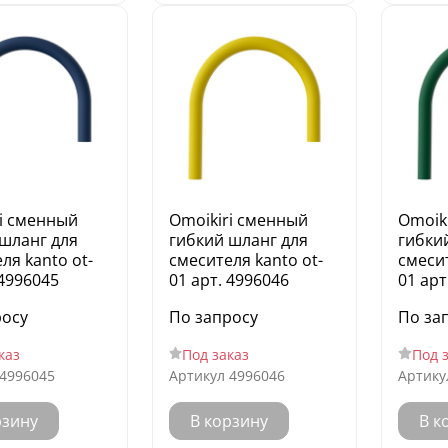
i сменный
Omoikiri сменный
Omoik
шланг для
гибкий шланг для
гибки
ля kanto ot-
смесителя kanto ot-
смесит
 4996045
01 арт. 4996046
01 арт
росу
По запросу
По за
каз
Под заказ
Под 
4996045
Артикул
4996046
Артику
рзину
В корзину
В к