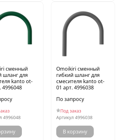
iri сменный
Omoikiri сменный
й шланг для
гибкий шланг для
еля kanto ot-
смесителя kanto ot-
. 4996048
01 арт. 4996038
просу
По запросу
заказ
Под заказ
л
4996048
Артикул
4996038
орзину
В корзину