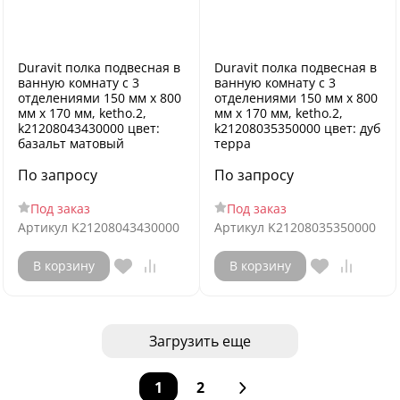
Duravit полка подвесная в
Duravit полка подвесная в
ванную комнату с 3
ванную комнату с 3
отделениями 150 мм х 800
отделениями 150 мм х 800
мм х 170 мм, ketho.2,
мм х 170 мм, ketho.2,
k21208043430000 цвет:
k21208035350000 цвет: дуб
базальт матовый
терра
По запросу
По запросу
Под заказ
Под заказ
Артикул
K21208043430000
Артикул
K21208035350000
В корзину
В корзину
Загрузить еще
1
2