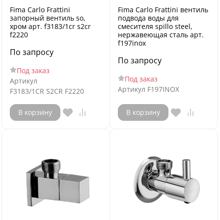
Fima Carlo Frattini
Fima Carlo Frattini вентиль
запорный вентиль so,
подвода воды для
хром арт. f3183/1cr s2cr
смесителя spillo steel,
f2220
нержавеющая сталь арт.
f197inox
По запросу
По запросу
Под заказ
Под заказ
Артикул
Артикул
F197INOX
F3183/1CR S2CR F2220
В корзину
В корзину