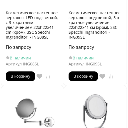
Косметическое настенное
Косметическое настенное
зеркало с LED-подсветкой,
зеркало с подсветкой, 3-х
с 3-х кратным
кратное увеличение
увеличением 22хh22х41
22хh22х41 cм (хром), 3SC
cm (хром), 3SC Specchi
Specchi Ingranditori -
Ingranditori - ING08SL
ING09SL
По запросу
По запросу
В наличии
В наличии
Артикул
ING08SL
Артикул
ING09SL
В корзину
В корзину