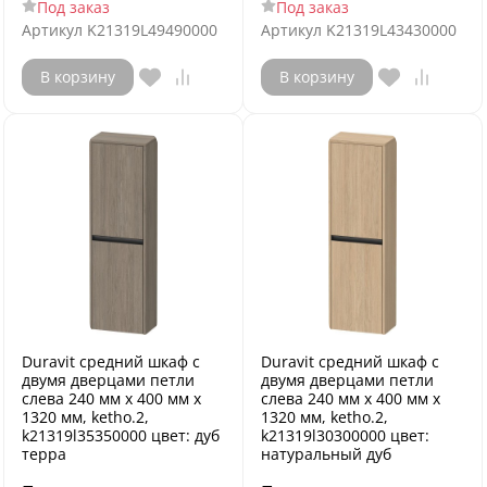
Под заказ
Под заказ
Артикул
K21319L49490000
Артикул
K21319L43430000
В корзину
В корзину
Duravit средний шкаф с
Duravit средний шкаф с
двумя дверцами петли
двумя дверцами петли
слева 240 мм х 400 мм х
слева 240 мм х 400 мм х
1320 мм, ketho.2,
1320 мм, ketho.2,
k21319l35350000 цвет: дуб
k21319l30300000 цвет:
терра
натуральный дуб