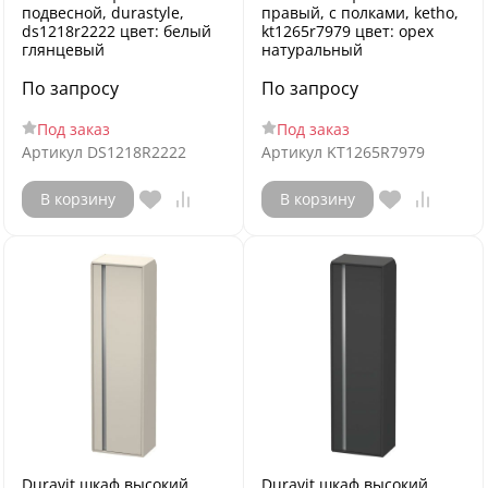
подвесной, durastyle,
правый, с полками, ketho,
ds1218r2222 цвет: белый
kt1265r7979 цвет: орех
глянцевый
натуральный
По запросу
По запросу
Под заказ
Под заказ
Артикул
DS1218R2222
Артикул
KT1265R7979
В корзину
В корзину
Duravit шкаф высокий
Duravit шкаф высокий