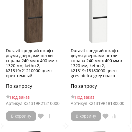
Duravit средний шкаф с
Duravit средний шкаф с
двумя дверцами петли
двумя дверцами петли
справа 240 мм х 400 мм х
справа 240 мм х 400 мм х
1320 мм, ketho.2,
1320 мм, ketho.2,
k21319r21210000 цвет:
k21319r18180000 цвет:
орех темный
gres pietra grey opaco
По запросу
По запросу
Под заказ
Под заказ
Артикул
K21319R21210000
Артикул
K21319R18180000
В корзину
В корзину