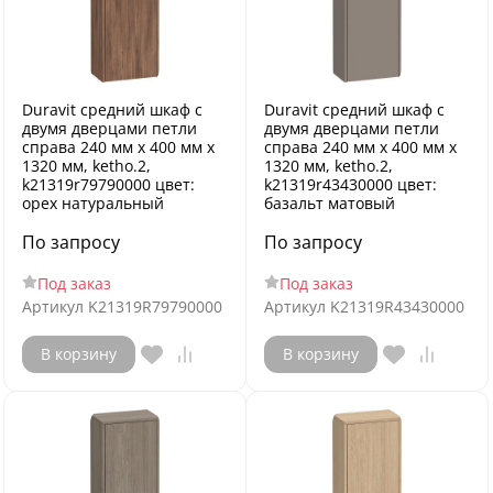
Duravit средний шкаф с
Duravit средний шкаф с
двумя дверцами петли
двумя дверцами петли
справа 240 мм х 400 мм х
справа 240 мм х 400 мм х
1320 мм, ketho.2,
1320 мм, ketho.2,
k21319r79790000 цвет:
k21319r43430000 цвет:
орех натуральный
базальт матовый
По запросу
По запросу
Под заказ
Под заказ
Артикул
K21319R79790000
Артикул
K21319R43430000
В корзину
В корзину