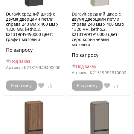
Duravit средний шкаф с
Duravit средний шкаф с
двумя дверцами петли
двумя дверцами петли
справа 240 мм х 400 мм х
справа 240 мм х 400 мм х
1320 мм, ketho.2,
1320 мм, ketho.2,
k21319r49490000 цвет:
k21319r91910000 цвет:
графит матовый
серо-коричневый
матовый
По запросу
По запросу
Под заказ
Под заказ
Артикул
K21319R49490000
Артикул
K21319R91910000
В корзину
В корзину