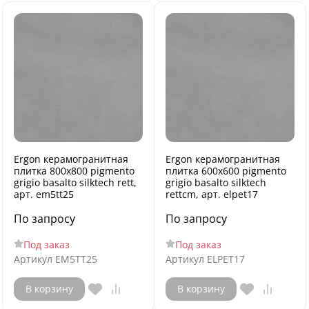
Ergon керамогранитная
Ergon керамогранитная
плитка 800x800 pigmento
плитка 600x600 pigmento
grigio basalto silktech rett,
grigio basalto silktech
арт. em5tt25
rettcm, арт. elpet17
По запросу
По запросу
Под заказ
Под заказ
Артикул
EM5TT25
Артикул
ELPET17
В корзину
В корзину