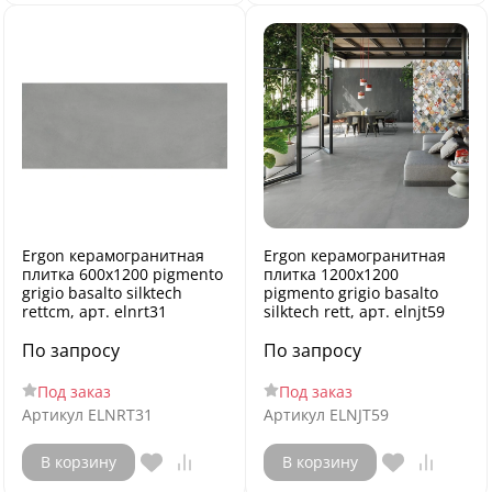
Ergon керамогранитная
Ergon керамогранитная
плитка 600x1200 pigmento
плитка 1200x1200
grigio basalto silktech
pigmento grigio basalto
rettcm, арт. elnrt31
silktech rett, арт. elnjt59
По запросу
По запросу
Под заказ
Под заказ
Артикул
ELNRT31
Артикул
ELNJT59
В корзину
В корзину