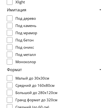
Xlight
Имитация
Под дерево
Под камень
Под мрамор
Под бетон
Под оникс
Под металл
Моноколор
Терраццо
Формат
Дизайнерские
Малый до 30х30см
Металл
Средний до 160х80см
Пэчворк
Большой до 280х120см
Под травертин
Гранд формат до 320см
Средний (до 60 см)