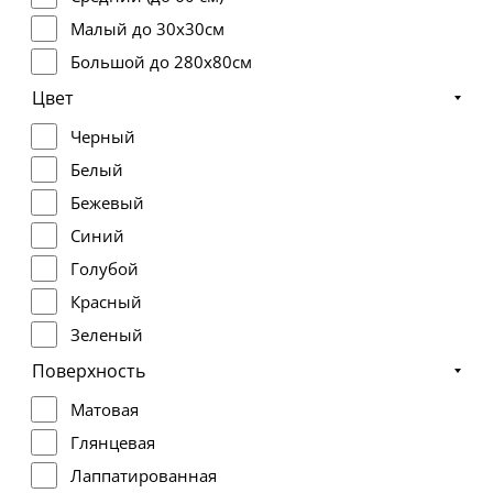
Малый до 30x30см
Большой до 280x80см
Средний до 160x80см
Цвет
Черный
Белый
Бежевый
Синий
Голубой
Красный
Зеленый
Серый
Поверхность
Коричневый
Матовая
Оливковый
Глянцевая
Розовый
Лаппатированная