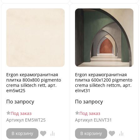
Ergon керамогранитная
Ergon керамогранитная
плитка 800x800 pigmento
плитка 600x1200 pigmento
crema silktech rett, арт.
crema silktech rettcm, арт.
em5wt25
elnvt31
По запросу
По запросу
Под заказ
Под заказ
Артикул
EM5WT25
Артикул
ELNVT31
В корзину
В корзину