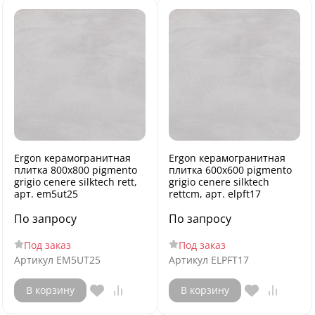
Ergon керамогранитная
Ergon керамогранитная
плитка 800x800 pigmento
плитка 600x600 pigmento
grigio cenere silktech rett,
grigio cenere silktech
арт. em5ut25
rettcm, арт. elpft17
По запросу
По запросу
Под заказ
Под заказ
Артикул
EM5UT25
Артикул
ELPFT17
В корзину
В корзину