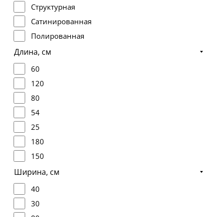
Структурная
Сатинированная
Полированная
Длина, см
60
120
80
54
25
180
150
29,4
Ширина, см
118,2
40
278
30
320