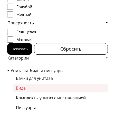
Голубой
Желтый
Красный
Поверхность
Зеленый
Глянцевая
Серый
Матовая
Бронза
Сбросить
Показать
Коричневый
Категории
Никель
Оранжевый
Унитазы, биде и писсуары
Розовый
Бачки для унитаза
Биде
Комплекты унитаз с инсталляцией
Писсуары