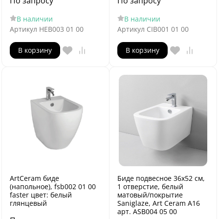
По запросу
По запросу
В наличии
В наличии
Артикул
HEB003 01 00
Артикул
CIB001 01 00
В корзину
В корзину
ArtCeram биде
Биде подвесное 36х52 см,
(напольное), fsb002 01 00
1 отверстие, белый
faster цвет: белый
матовый/покрытие
глянцевый
Saniglaze, Art Ceram A16
арт. ASB004 05 00