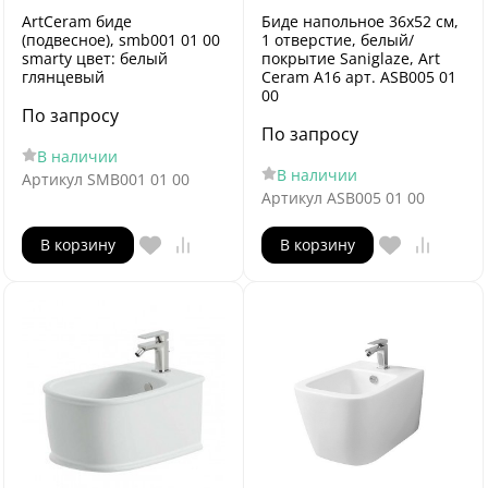
ArtCeram биде
Биде напольное 36х52 см,
(подвесное), smb001 01 00
1 отверстие, белый/
smarty цвет: белый
покрытие Saniglaze, Art
глянцевый
Ceram A16 арт. ASB005 01
00
По запросу
По запросу
В наличии
В наличии
Артикул
SMB001 01 00
Артикул
ASB005 01 00
В корзину
В корзину