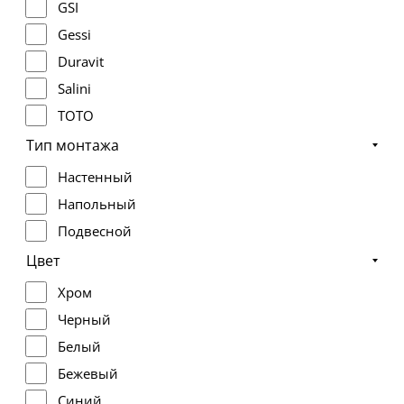
GSI
Gessi
Duravit
Salini
TOTO
Knief
Тип монтажа
LAUFEN
Настенный
AZZURRA
Напольный
Excellent
Подвесной
Цвет
Хром
Черный
Белый
Бежевый
Синий